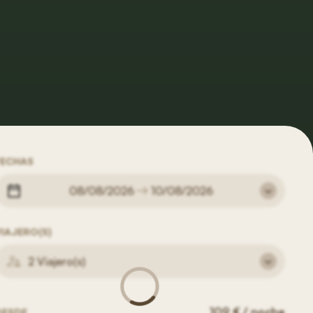
FECHAS
08/08/2026
10/08/2026
VIAJERO(S)
2 Viajero(s)
109 € / noche
DESDE