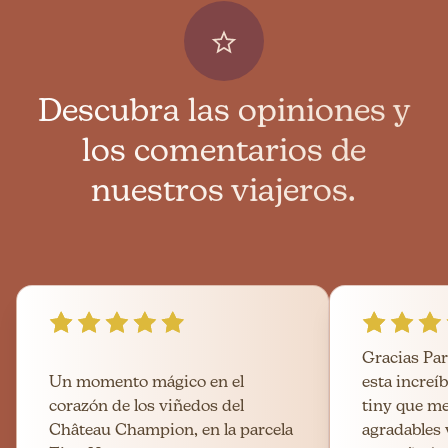
Descubra las opiniones y
los comentarios de
nuestros viajeros.
Gracias Pa
Un momento mágico en el
esta increí
corazón de los viñedos del
tiny que me
Château Champion, en la parcela
agradables 