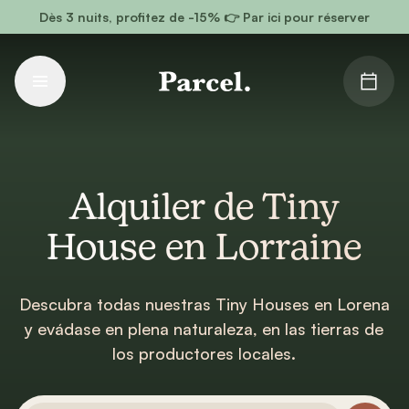
Ir al contenido principal
Dès 3 nuits, profitez de -15% 👉 Par ici pour réserver
Alquiler de Tiny
House en Lorraine
Descubra todas nuestras Tiny Houses en Lorena
y evádase en plena naturaleza, en las tierras de
los productores locales.