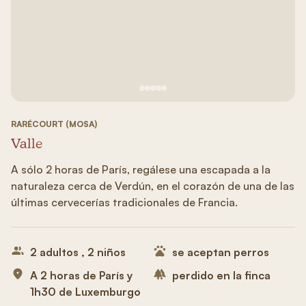
Ver imagen 1
Ver imagen 2
Ver imagen 3
Ver imagen 4
Ver imagen 5
RARÉCOURT (MOSA)
Valle
A sólo 2 horas de París, regálese una escapada a la
naturaleza cerca de Verdún, en el corazón de una de las
últimas cervecerías tradicionales de Francia.
2 adultos , 2 niños
se aceptan perros
A 2 horas de París y
perdido en la finca
1h30 de Luxemburgo