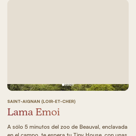
Ver imagen 1
Ver imagen 2
Ver imagen 3
Ver imagen 4
Ver imagen 5
SAINT-AIGNAN (LOIR-ET-CHER)
Lama Emoi
A sólo 5 minutos del zoo de Beauval, enclavada
en el campo, te espera tu Tiny House, con unas