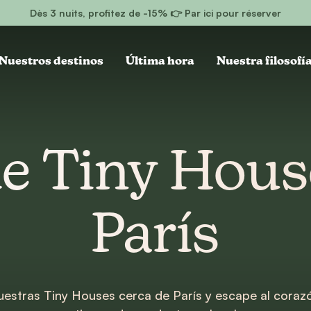
Dès 3 nuits, profitez de -15% 👉 Par ici pour réserver
Nuestros destinos
Última hora
Nuestra filosofí
de Tiny Hous
París
estras Tiny Houses cerca de París y escape al corazó