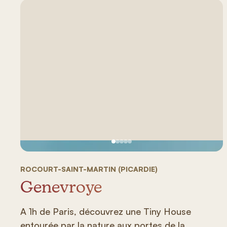
Ver imagen 1
Ver imagen 2
Ver imagen 3
Ver imagen 4
Ver imagen 5
ROCOURT-SAINT-MARTIN (PICARDIE)
Genevroye
A 1h de Paris, découvrez une Tiny House
entourée par la nature aux portes de la