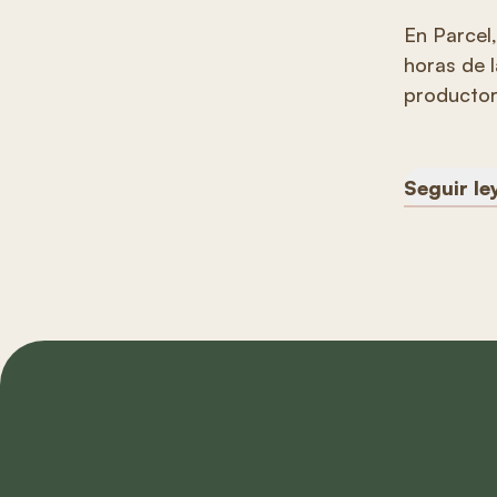
En Parcel
horas de l
productore
Seguir l