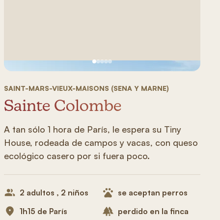
Ver imagen 1
Ver imagen 2
Ver imagen 3
Ver imagen 4
Ver imagen 5
SAINT-MARS-VIEUX-MAISONS (SENA Y MARNE)
Sainte Colombe
A tan sólo 1 hora de París, le espera su Tiny
House, rodeada de campos y vacas, con queso
ecológico casero por si fuera poco.
2 adultos , 2 niños
se aceptan perros
1h15 de París
perdido en la finca