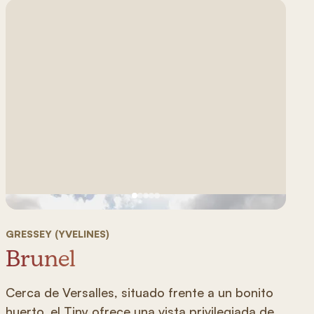
Ver imagen 1
Ver imagen 2
Ver imagen 3
Ver imagen 4
Ver imagen 5
GRESSEY (YVELINES)
Brunel
Cerca de Versalles, situado frente a un bonito
huerto, el Tiny ofrece una vista privilegiada de