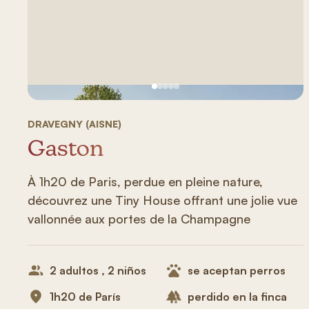
Ver imagen 1
Ver imagen 2
Ver imagen 3
Ver imagen 4
Ver imagen 5
DRAVEGNY (AISNE)
Gaston
À 1h20 de Paris, perdue en pleine nature,
découvrez une Tiny House offrant une jolie vue
vallonnée aux portes de la Champagne
2 adultos , 2 niños
se aceptan perros
1h20 de París
perdido en la finca