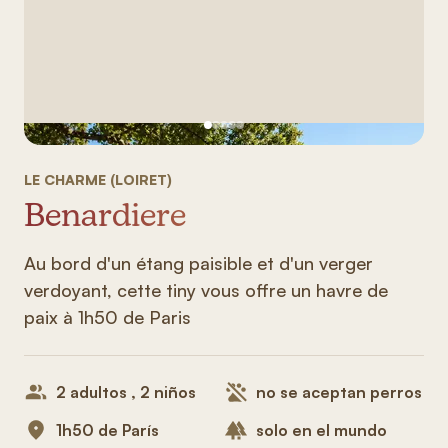
Ver imagen 1
Ver imagen 2
Ver imagen 3
Ver imagen 4
Ver imagen 5
LE CHARME (LOIRET)
Benardiere
Au bord d'un étang paisible et d'un verger
verdoyant, cette tiny vous offre un havre de
paix à 1h50 de Paris
2 adultos , 2 niños
no se aceptan perros
1h50 de París
solo en el mundo