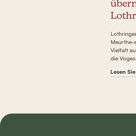
übern
Lothr
Lothringe
Meurthe-e
Vielfalt 
die Voges
Lesen Si