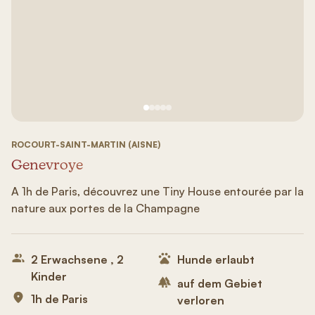
Siehe Bild Nr. 1
Siehe Bild Nr. 2
Siehe Bild Nr. 3
Siehe Bild Nr. 4
Siehe Bild Nr. 5
ROCOURT-SAINT-MARTIN (AISNE)
Genevroye
A 1h de Paris, découvrez une Tiny House entourée par la
nature aux portes de la Champagne
2 Erwachsene , 2
Hunde erlaubt
Kinder
auf dem Gebiet
1h de Paris
verloren