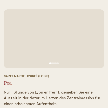
Siehe Bild Nr. 1
Siehe Bild Nr. 2
Siehe Bild Nr. 3
Siehe Bild Nr. 4
Siehe Bild Nr. 5
SAINT MARCEL D'URFÉ (LOIRE)
Pea
Nur 1 Stunde von Lyon entfernt, genießen Sie eine
Auszeit in der Natur im Herzen des Zentralmassivs für
einen erholsamen Aufenthalt.