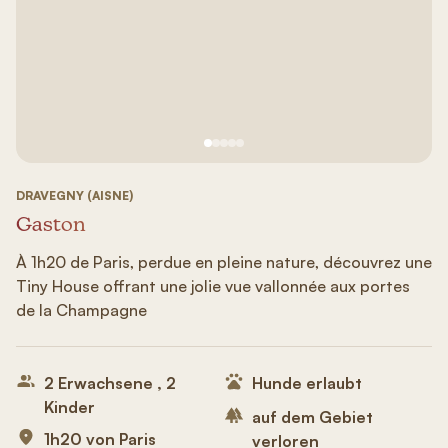
Siehe Bild Nr. 1
Siehe Bild Nr. 2
Siehe Bild Nr. 3
Siehe Bild Nr. 4
Siehe Bild Nr. 5
DRAVEGNY (AISNE)
Gaston
À 1h20 de Paris, perdue en pleine nature, découvrez une
Tiny House offrant une jolie vue vallonnée aux portes
de la Champagne
2 Erwachsene , 2
Hunde erlaubt
Kinder
auf dem Gebiet
1h20 von Paris
verloren