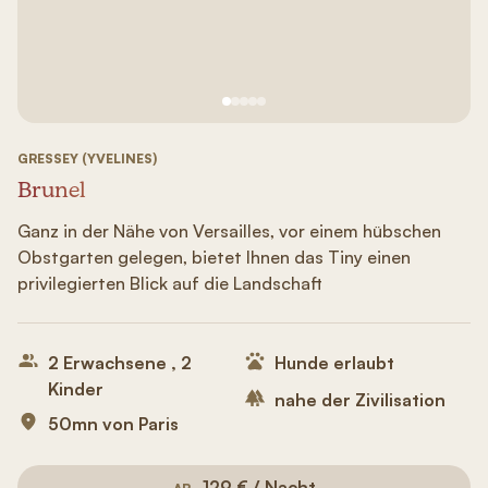
Siehe Bild Nr. 1
Siehe Bild Nr. 2
Siehe Bild Nr. 3
Siehe Bild Nr. 4
Siehe Bild Nr. 5
GRESSEY (YVELINES)
Brunel
Ganz in der Nähe von Versailles, vor einem hübschen
Obstgarten gelegen, bietet Ihnen das Tiny einen
privilegierten Blick auf die Landschaft
2 Erwachsene , 2
Hunde erlaubt
Kinder
nahe der Zivilisation
50mn von Paris
129 € / Nacht