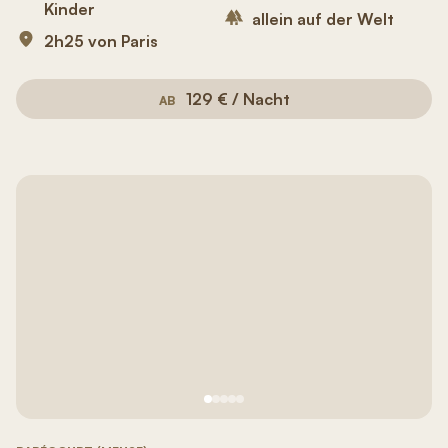
Kinder
allein auf der Welt
2h25 von Paris
129 € / Nacht
AB
Siehe Bild Nr. 1
Siehe Bild Nr. 2
Siehe Bild Nr. 3
Siehe Bild Nr. 4
Siehe Bild Nr. 5