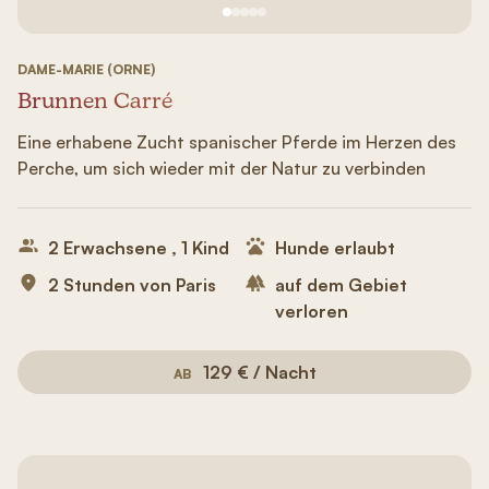
Siehe Bild Nr. 1
Siehe Bild Nr. 2
Siehe Bild Nr. 3
Siehe Bild Nr. 4
Siehe Bild Nr. 5
DAME-MARIE (ORNE)
Brunnen Carré
Eine erhabene Zucht spanischer Pferde im Herzen des
Perche, um sich wieder mit der Natur zu verbinden
2 Erwachsene , 1 Kind
Hunde erlaubt
2 Stunden von Paris
auf dem Gebiet
verloren
129 € / Nacht
AB