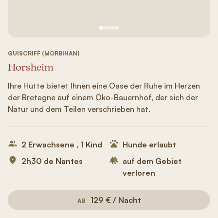
Siehe Bild Nr. 1
Siehe Bild Nr. 2
Siehe Bild Nr. 3
Siehe Bild Nr. 4
Siehe Bild Nr. 5
GUISCRIFF (MORBIHAN)
Horsheim
Ihre Hütte bietet Ihnen eine Oase der Ruhe im Herzen
der Bretagne auf einem Öko-Bauernhof, der sich der
Natur und dem Teilen verschrieben hat.
2 Erwachsene , 1 Kind
Hunde erlaubt
2h30 de Nantes
auf dem Gebiet
verloren
129 € / Nacht
AB