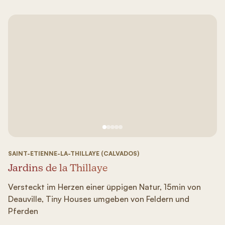
Siehe Bild Nr. 1
Siehe Bild Nr. 2
Siehe Bild Nr. 3
Siehe Bild Nr. 4
Siehe Bild Nr. 5
SAINT-ETIENNE-LA-THILLAYE (CALVADOS)
Jardins de la Thillaye
Versteckt im Herzen einer üppigen Natur, 15min von
Deauville, Tiny Houses umgeben von Feldern und
Pferden