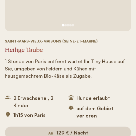
Siehe Bild Nr. 1
Siehe Bild Nr. 2
Siehe Bild Nr. 3
Siehe Bild Nr. 4
Siehe Bild Nr. 5
SAINT-MARS-VIEUX-MAISONS (SEINE-ET-MARNE)
Heilige Taube
1 Stunde von Paris entfernt wartet Ihr Tiny House auf
Sie, umgeben von Feldern und Kühen mit
hausgemachtem Bio-Käse als Zugabe.
2 Erwachsene , 2
Hunde erlaubt
Kinder
auf dem Gebiet
1h15 von Paris
verloren
129 € / Nacht
AB