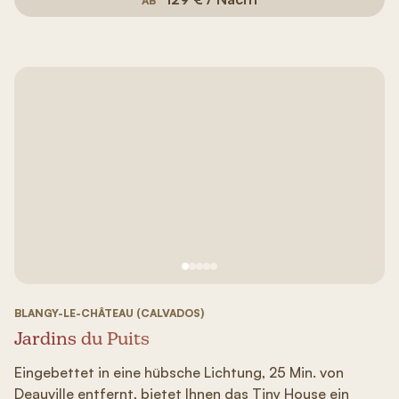
AB
Siehe Bild Nr. 1
Siehe Bild Nr. 2
Siehe Bild Nr. 3
Siehe Bild Nr. 4
Siehe Bild Nr. 5
BLANGY-LE-CHÂTEAU (CALVADOS)
Jardins du Puits
Eingebettet in eine hübsche Lichtung, 25 Min. von
Deauville entfernt, bietet Ihnen das Tiny House ein