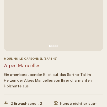
Siehe Bild Nr. 1
Siehe Bild Nr. 2
Siehe Bild Nr. 3
Siehe Bild Nr. 4
Siehe Bild Nr. 5
MOULINS-LE-CARBONNEL (SARTHE)
Alpes Mancelles
Ein atemberaubender Blick auf das Sarthe-Tal im
Herzen der Alpes Mancelles von Ihrer charmanten
Holzhütte aus.
2 Erwachsene , 2
hunde nicht erlaubt