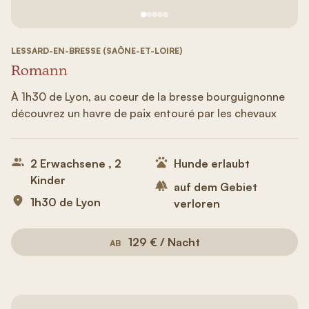
Siehe Bild Nr. 1
Siehe Bild Nr. 2
Siehe Bild Nr. 3
Siehe Bild Nr. 4
Siehe Bild Nr. 5
LESSARD-EN-BRESSE (SAÔNE-ET-LOIRE)
Romann
À 1h30 de Lyon, au coeur de la bresse bourguignonne
découvrez un havre de paix entouré par les chevaux
2 Erwachsene , 2
Hunde erlaubt
Kinder
auf dem Gebiet
1h30 de Lyon
verloren
129 € / Nacht
AB