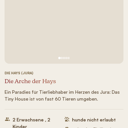
Siehe Bild Nr. 1
Siehe Bild Nr. 2
Siehe Bild Nr. 3
Siehe Bild Nr. 4
Siehe Bild Nr. 5
DIE HAYS (JURA)
Die Arche der Hays
Ein Paradies für Tierliebhaber im Herzen des Jura: Das
Tiny House ist von fast 60 Tieren umgeben.
2 Erwachsene , 2
hunde nicht erlaubt
Kinder