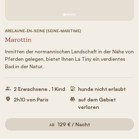
Siehe Bild Nr. 1
Siehe Bild Nr. 2
Siehe Bild Nr. 3
Siehe Bild Nr. 4
Siehe Bild Nr. 5
ARELAUNE-EN-SEINE (SEINE-MARITIME)
Marottin
Inmitten der normannischen Landschaft in der Nähe von
Pferden gelegen, bietet Ihnen La Tiny ein verdientes
Bad in der Natur.
2 Erwachsene , 1 Kind
hunde nicht erlaubt
2h10 von Paris
auf dem Gebiet
verloren
129 € / Nacht
AB