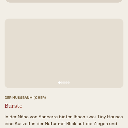
Siehe Bild Nr. 1
Siehe Bild Nr. 2
Siehe Bild Nr. 3
Siehe Bild Nr. 4
Siehe Bild Nr. 5
DER NUSSBAUM (CHER)
Bürste
In der Nähe von Sancerre bieten Ihnen zwei Tiny Houses
eine Auszeit in der Natur mit Blick auf die Ziegen und