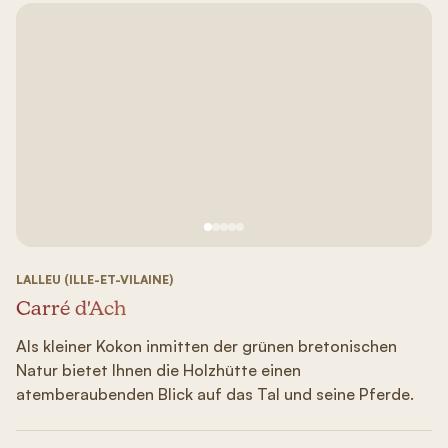
Siehe Bild Nr. 1
Siehe Bild Nr. 2
Siehe Bild Nr. 3
Siehe Bild Nr. 4
Siehe Bild Nr. 5
LALLEU (ILLE-ET-VILAINE)
Carré d'Ach
Als kleiner Kokon inmitten der grünen bretonischen
Natur bietet Ihnen die Holzhütte einen
atemberaubenden Blick auf das Tal und seine Pferde.