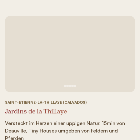
Siehe Bild Nr. 1
Siehe Bild Nr. 2
Siehe Bild Nr. 3
Siehe Bild Nr. 4
Siehe Bild Nr. 5
SAINT-ETIENNE-LA-THILLAYE (CALVADOS)
Jardins de la Thillaye
Versteckt im Herzen einer üppigen Natur, 15min von
Deauville, Tiny Houses umgeben von Feldern und
Pferden