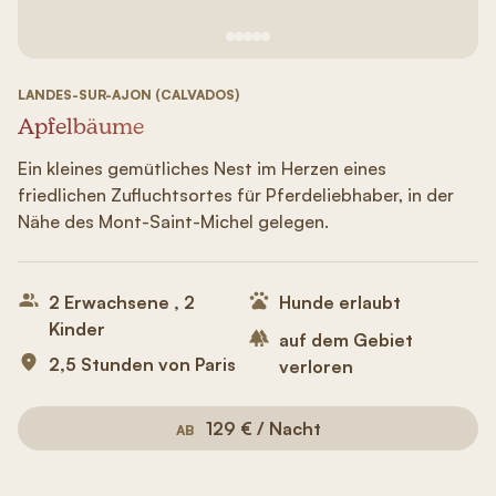
Siehe Bild Nr. 1
Siehe Bild Nr. 2
Siehe Bild Nr. 3
Siehe Bild Nr. 4
Siehe Bild Nr. 5
LANDES-SUR-AJON (CALVADOS)
Apfelbäume
Ein kleines gemütliches Nest im Herzen eines
friedlichen Zufluchtsortes für Pferdeliebhaber, in der
Nähe des Mont-Saint-Michel gelegen.
2 Erwachsene , 2
Hunde erlaubt
Kinder
auf dem Gebiet
2,5 Stunden von Paris
verloren
129 € / Nacht
AB