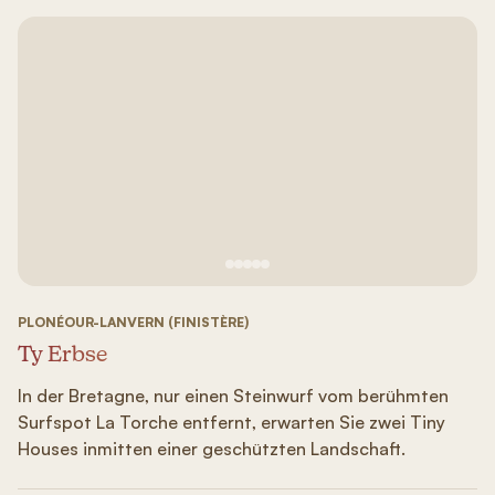
Siehe Bild Nr. 1
Siehe Bild Nr. 2
Siehe Bild Nr. 3
Siehe Bild Nr. 4
Siehe Bild Nr. 5
PLONÉOUR-LANVERN (FINISTÈRE)
Ty Erbse
In der Bretagne, nur einen Steinwurf vom berühmten
Surfspot La Torche entfernt, erwarten Sie zwei Tiny
Houses inmitten einer geschützten Landschaft.