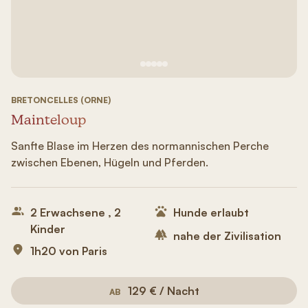
Siehe Bild Nr. 1
Siehe Bild Nr. 2
Siehe Bild Nr. 3
Siehe Bild Nr. 4
Siehe Bild Nr. 5
BRETONCELLES (ORNE)
Mainteloup
Sanfte Blase im Herzen des normannischen Perche
zwischen Ebenen, Hügeln und Pferden.
2 Erwachsene , 2
Hunde erlaubt
Kinder
nahe der Zivilisation
1h20 von Paris
129 € / Nacht
AB