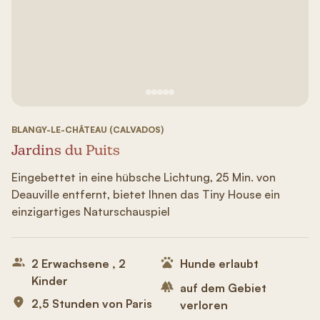
Siehe Bild Nr. 1
Siehe Bild Nr. 2
Siehe Bild Nr. 3
Siehe Bild Nr. 4
Siehe Bild Nr. 5
BLANGY-LE-CHÂTEAU (CALVADOS)
Jardins du Puits
Eingebettet in eine hübsche Lichtung, 25 Min. von
Deauville entfernt, bietet Ihnen das Tiny House ein
einzigartiges Naturschauspiel
2 Erwachsene , 2
Hunde erlaubt
Kinder
auf dem Gebiet
2,5 Stunden von Paris
verloren