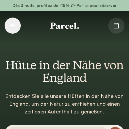
Zum Hauptinhalt gehen
Dès 3 nuits, profitez de -15% 👉 Par ici pour réserver
Hütte in der Nähe von
England
Entdecken Sie alle unsere Hütten in der Nähe von
England, um der Natur zu entfliehen und einen
zeitlosen Aufenthalt zu genießen.