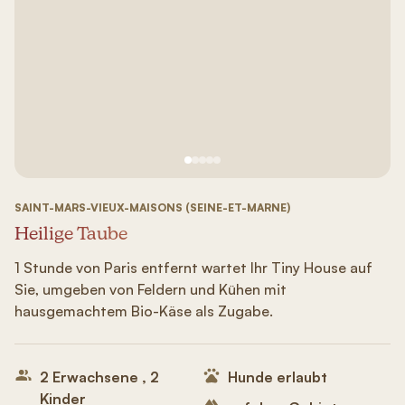
Siehe Bild Nr. 1
Siehe Bild Nr. 2
Siehe Bild Nr. 3
Siehe Bild Nr. 4
Siehe Bild Nr. 5
SAINT-MARS-VIEUX-MAISONS (SEINE-ET-MARNE)
Heilige Taube
1 Stunde von Paris entfernt wartet Ihr Tiny House auf
Sie, umgeben von Feldern und Kühen mit
hausgemachtem Bio-Käse als Zugabe.
2 Erwachsene , 2
Hunde erlaubt
Kinder