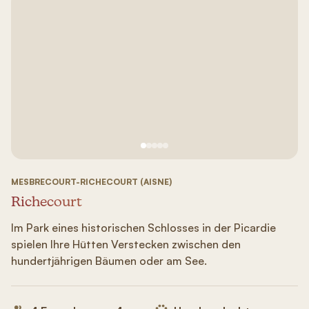
Siehe Bild Nr. 1
Siehe Bild Nr. 2
Siehe Bild Nr. 3
Siehe Bild Nr. 4
Siehe Bild Nr. 5
MESBRECOURT-RICHECOURT (AISNE)
Richecourt
Im Park eines historischen Schlosses in der Picardie
spielen Ihre Hütten Verstecken zwischen den
hundertjährigen Bäumen oder am See.