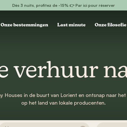
Dès 3 nuits, profitez de -15% 👉 Par ici pour réserver
Onze bestemmingen
Last minute
Onze filosofie
 verhuur na
y Houses in de buurt van Lorient en ontsnap naar het
op het land van lokale producenten.