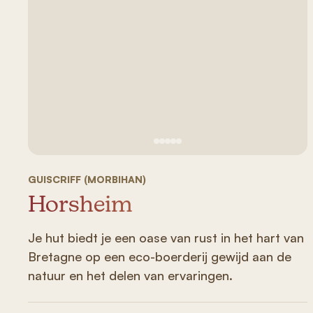
Zie afbeelding 1
Zie afbeelding 2
Zie afbeelding 3
Zie afbeelding 4
Zie afbeelding 5
GUISCRIFF (MORBIHAN)
Horsheim
Je hut biedt je een oase van rust in het hart van
Bretagne op een eco-boerderij gewijd aan de
natuur en het delen van ervaringen.