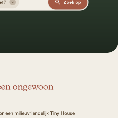
het?
Zoek op
 een ongewoon
r een milieuvriendelijk Tiny House