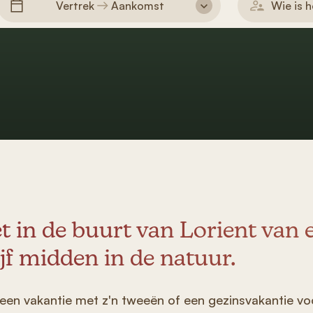
Vertrek
Aankomst
Wie is 
t in de buurt van Lorient van
ijf midden in de natuur.
 een vakantie met z'n tweeën of een gezinsvakantie voo