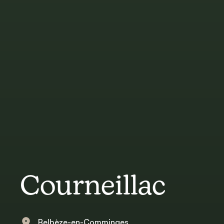
Courneillac
Belbèze-en-Comminges