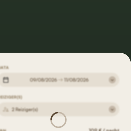
DATA
09/08/2026
11/08/2026
EIZIGER(S)
2 Reiziger(s)
109 € / nacht
VAN