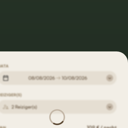
DATA
08/08/2026
10/08/2026
EIZIGER(S)
2 Reiziger(s)
109 € / nacht
VAN