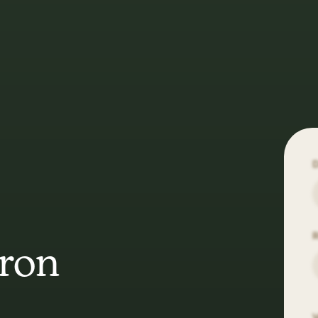
R
Bron