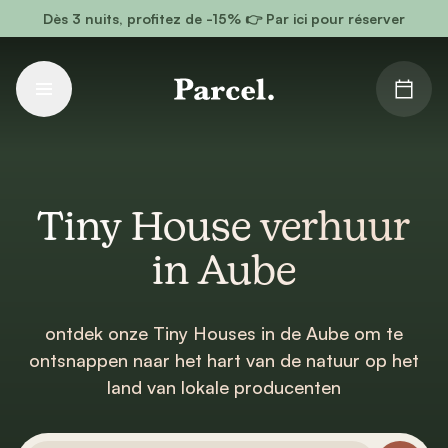
Ga naar hoofdinhoud
Dès 3 nuits, profitez de -15% 👉 Par ici pour réserver
Tiny House verhuur
in Aube
ontdek onze Tiny Houses in de Aube om te
ontsnappen naar het hart van de natuur op het
land van lokale producenten