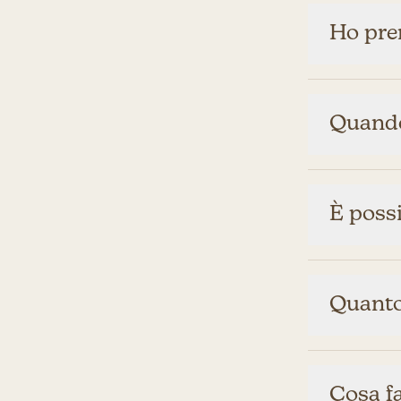
Ho pren
Quando
È possi
Quanto 
Cosa f