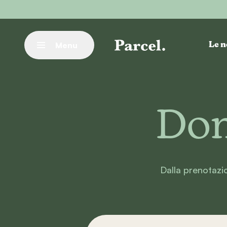
Vai al contenuto principale
Menu
Le n
Chiudere
Dom
Dalla prenotazio