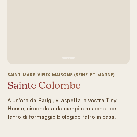
Vedi immagine 1
Vedi immagine 2
Vedi immagine 3
Vedi immagine 4
Vedi immagine 5
SAINT-MARS-VIEUX-MAISONS (SEINE-ET-MARNE)
Sainte Colombe
A un'ora da Parigi, vi aspetta la vostra Tiny
House, circondata da campi e mucche, con
tanto di formaggio biologico fatto in casa.