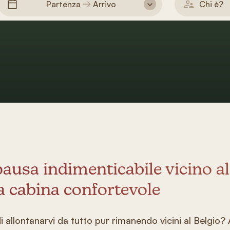
Partenza
Arrivo
Chi è?
ausa indimenticabile vicino al
a cabina confortevole
 allontanarvi da tutto pur rimanendo vicini al Belgio?