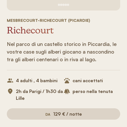
Vedi immagine 1
Vedi immagine 2
Vedi immagine 3
Vedi immagine 4
Vedi immagine 5
MESBRECOURT-RICHECOURT (PICARDIE)
Richecourt
Nel parco di un castello storico in Piccardia, le
vostre case sugli alberi giocano a nascondino
tra gli alberi centenari o in riva al lago.
4 adulti , 4 bambini
cani accettati
2h da Parigi / 1h30 da
perso nella tenuta
Lille
129 € / notte
DA