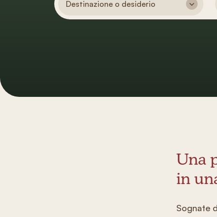
Destinazione o desiderio
Una p
in un
Sognate di