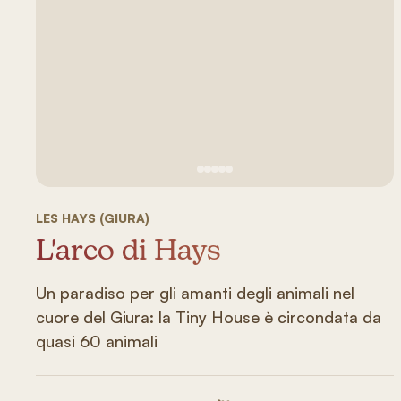
Vedi immagine 1
Vedi immagine 2
Vedi immagine 3
Vedi immagine 4
Vedi immagine 5
LES HAYS (GIURA)
L'arco di Hays
Un paradiso per gli amanti degli animali nel
cuore del Giura: la Tiny House è circondata da
quasi 60 animali