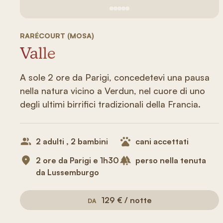
Vedi immagine 1
Vedi immagine 2
Vedi immagine 3
Vedi immagine 4
Vedi immagine 5
RARÉCOURT (MOSA)
Valle
A sole 2 ore da Parigi, concedetevi una pausa
nella natura vicino a Verdun, nel cuore di uno
degli ultimi birrifici tradizionali della Francia.
2 adulti , 2 bambini
cani accettati
2 ore da Parigi e 1h30
perso nella tenuta
da Lussemburgo
129 € / notte
DA