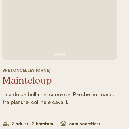
Vedi immagine 1
Vedi immagine 2
Vedi immagine 3
Vedi immagine 4
Vedi immagine 5
BRETONCELLES (ORNE)
Mainteloup
Una dolce bolla nel cuore del Perche normanno,
tra pianure, colline e cavalli.
2 adulti , 2 bambini
cani accettati