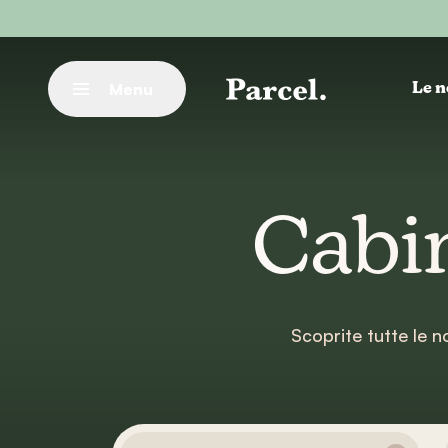
Vai al contenuto principale
Menu
Le n
Chiudere
Cabin
Scoprite tutte le n