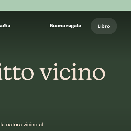
Libro
sofia
Buono regalo
tto vicino
la natura vicino al