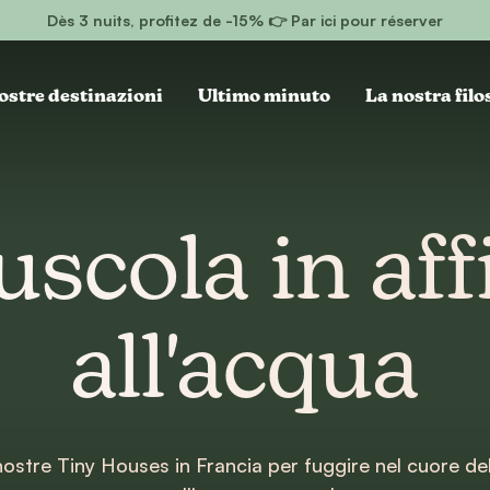
Dès 3 nuits, profitez de -15% 👉 Par ici pour réserver
ostre destinazioni
Ultimo minuto
La nostra filo
scola in affi
all'acqua
nostre Tiny Houses in Francia per fuggire nel cuore del