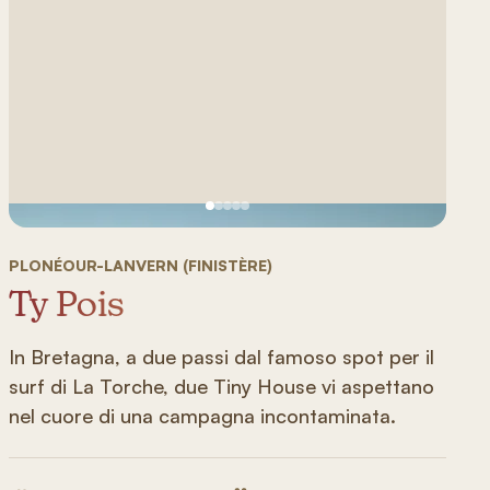
Vedi immagine 1
Vedi immagine 2
Vedi immagine 3
Vedi immagine 4
Vedi immagine 5
PLONÉOUR-LANVERN (FINISTÈRE)
Ty Pois
In Bretagna, a due passi dal famoso spot per il
surf di La Torche, due Tiny House vi aspettano
nel cuore di una campagna incontaminata.