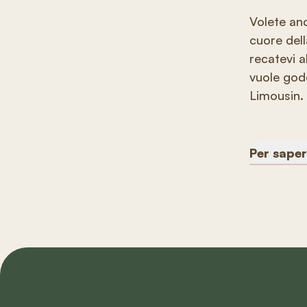
Volete and
cuore dell
recatevi a
vuole gode
Limousin.
Per saper