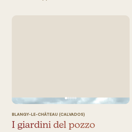
Vedi immagine 1
Vedi immagine 2
Vedi immagine 3
Vedi immagine 4
Vedi immagine 5
BLANGY-LE-CHÂTEAU (CALVADOS)
I giardini del pozzo