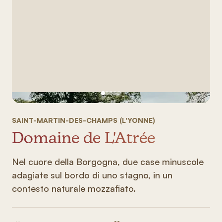
Vedi immagine 1
Vedi immagine 2
Vedi immagine 3
Vedi immagine 4
Vedi immagine 5
SAINT-MARTIN-DES-CHAMPS (L'YONNE)
Domaine de L'Atrée
Nel cuore della Borgogna, due case minuscole
adagiate sul bordo di uno stagno, in un
contesto naturale mozzafiato.