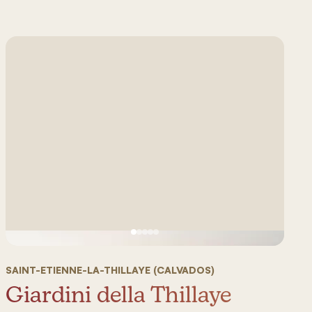
Vedi immagine 1
Vedi immagine 2
Vedi immagine 3
Vedi immagine 4
Vedi immagine 5
SAINT-ETIENNE-LA-THILLAYE (CALVADOS)
Giardini della Thillaye