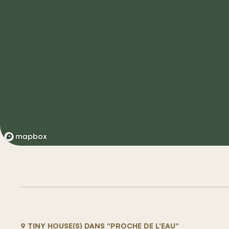
9 TINY HOUSE(S) DANS "PROCHE DE L'EAU"