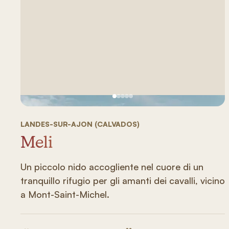
Vedi immagine 1
Vedi immagine 2
Vedi immagine 3
Vedi immagine 4
Vedi immagine 5
LANDES-SUR-AJON (CALVADOS)
Meli
Un piccolo nido accogliente nel cuore di un
tranquillo rifugio per gli amanti dei cavalli, vicino
a Mont-Saint-Michel.