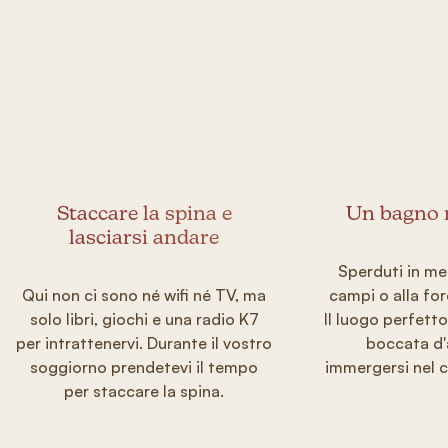
Staccare la spina e
Un bagno n
lasciarsi andare
Sperduti in mez
Qui non ci sono né wifi né TV, ma
campi o alla for
solo libri, giochi e una radio K7
Il luogo perfett
per intrattenervi. Durante il vostro
boccata d'
soggiorno prendetevi il tempo
immergersi nel c
per staccare la spina.