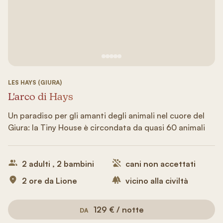
Vedi immagine 1
Vedi immagine 2
Vedi immagine 3
Vedi immagine 4
Vedi immagine 5
LES HAYS (GIURA)
L'arco di Hays
Un paradiso per gli amanti degli animali nel cuore del
Giura: la Tiny House è circondata da quasi 60 animali
2 adulti , 2 bambini
cani non accettati
2 ore da Lione
vicino alla civiltà
129 € / notte
DA