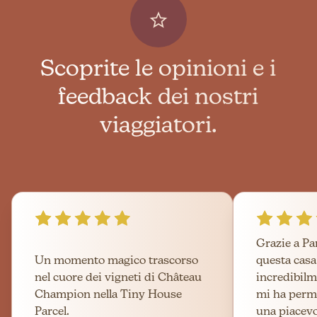
Scoprite le opinioni e i
feedback dei nostri
viaggiatori.
Grazie a Pa
Un momento magico trascorso
questa cas
nel cuore dei vigneti di Château
incredibilm
Champion nella Tiny House
mi ha perme
Parcel.
una piacev