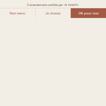
Incluso in
la vostra Casa Tiny
Letto matrimoniale ultra morbido e futon
Doccia, servizi igienici e cucina