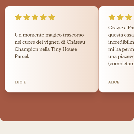
Grazie a Pa
Un momento magico trascorso
questa cas
nel cuore dei vigneti di Château
incredibilm
Champion nella Tiny House
mi ha perme
Parcel.
una piacev
(completame
LUCIE
ALICE