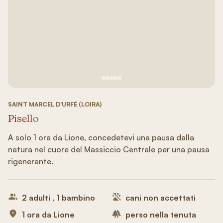
Vedi immagine 1
Vedi immagine 2
Vedi immagine 3
Vedi immagine 4
Vedi immagine 5
SAINT MARCEL D'URFÉ (LOIRA)
Pisello
A solo 1 ora da Lione, concedetevi una pausa dalla
natura nel cuore del Massiccio Centrale per una pausa
rigenerante.
2 adulti , 1 bambino
cani non accettati
1 ora da Lione
perso nella tenuta