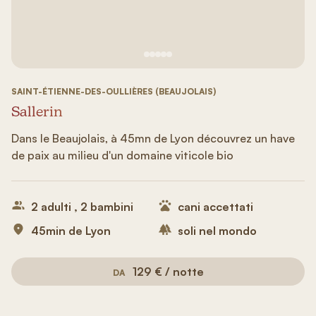
Vedi immagine 1
Vedi immagine 2
Vedi immagine 3
Vedi immagine 4
Vedi immagine 5
SAINT-ÉTIENNE-DES-OULLIÈRES (BEAUJOLAIS)
Sallerin
Dans le Beaujolais, à 45mn de Lyon découvrez un have
de paix au milieu d'un domaine viticole bio
2 adulti , 2 bambini
cani accettati
45min de Lyon
soli nel mondo
129 € / notte
DA