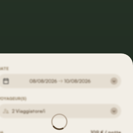
DATE
08/08/2026
10/08/2026
VOYAGEUR(S)
2 Viaggiatore/i
109 € / notte
DA