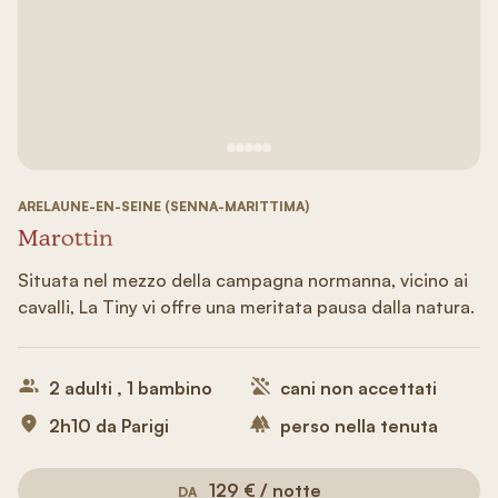
Vedi immagine 1
Vedi immagine 2
Vedi immagine 3
Vedi immagine 4
Vedi immagine 5
ARELAUNE-EN-SEINE (SENNA-MARITTIMA)
Marottin
Situata nel mezzo della campagna normanna, vicino ai
cavalli, La Tiny vi offre una meritata pausa dalla natura.
2 adulti , 1 bambino
cani non accettati
2h10 da Parigi
perso nella tenuta
129 € / notte
DA