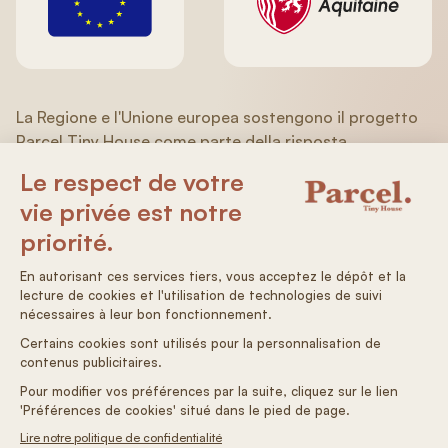
La Regione e l'Unione europea sostengono il progetto
Parcel Tiny House come parte della risposta
dell'Unione europea alla pandemia COVID-19
nell'ambito del Programma operativo FESR/FSE
(Aquitania/Limousin/Poitou-Charentes) 2014-2020.
Condizioni generali di vendita
Condizioni generali di vendita
Informativa sulla privacy
Preferenze per i cookie