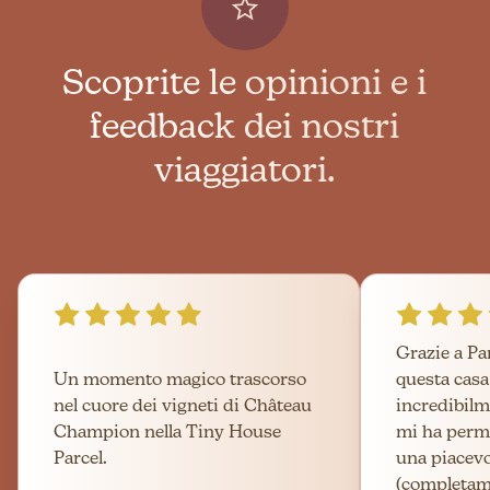
Scoprite le opinioni e i
feedback dei nostri
viaggiatori.
Grazie a Pa
Un momento magico trascorso
questa cas
nel cuore dei vigneti di Château
incredibilm
Champion nella Tiny House
mi ha perme
Parcel.
una piacev
(completame