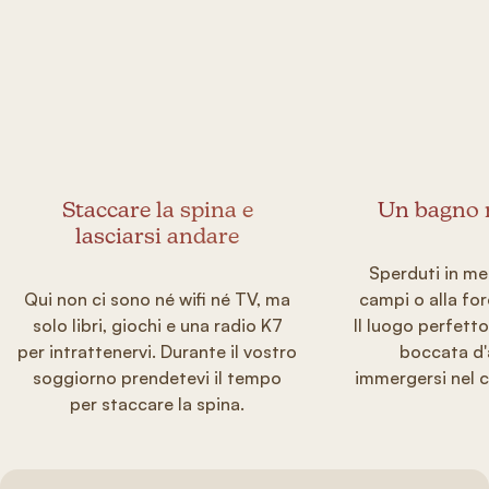
Staccare la spina e
Un bagno n
lasciarsi andare
Sperduti in mez
Qui non ci sono né wifi né TV, ma
campi o alla for
solo libri, giochi e una radio K7
Il luogo perfett
per intrattenervi. Durante il vostro
boccata d'
soggiorno prendetevi il tempo
immergersi nel c
per staccare la spina.