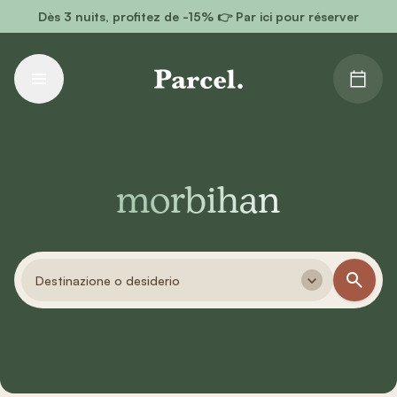
Vai al contenuto principale
Dès 3 nuits, profitez de -15% 👉 Par ici pour réserver
morbihan
Destinazione o desiderio