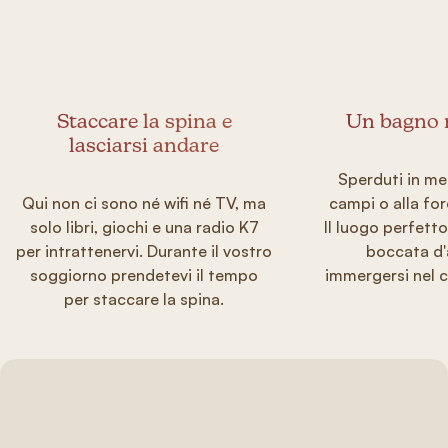
Staccare la spina e
Un bagno n
lasciarsi andare
Sperduti in mez
Qui non ci sono né wifi né TV, ma
campi o alla for
solo libri, giochi e una radio K7
Il luogo perfett
per intrattenervi. Durante il vostro
boccata d'
soggiorno prendetevi il tempo
immergersi nel c
per staccare la spina.