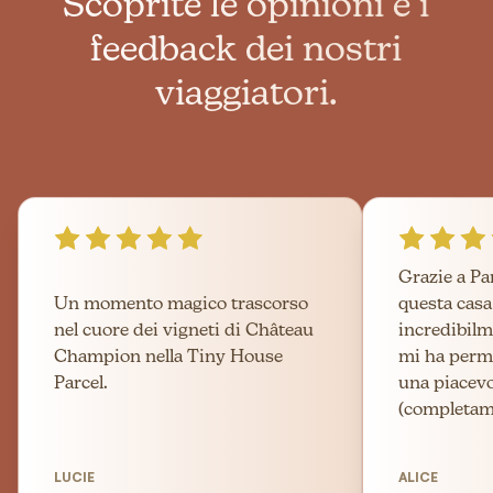
Scoprite le opinioni e i
feedback dei nostri
viaggiatori.
Grazie a Pa
Un momento magico trascorso
questa cas
nel cuore dei vigneti di Château
incredibilm
Champion nella Tiny House
mi ha perme
Parcel.
una piacev
(completame
LUCIE
ALICE