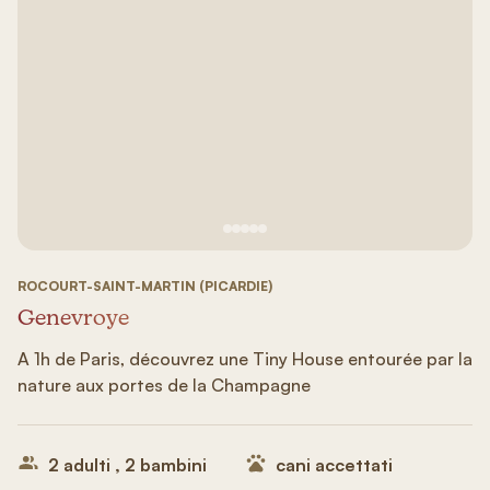
Vedi immagine 1
Vedi immagine 2
Vedi immagine 3
Vedi immagine 4
Vedi immagine 5
ROCOURT-SAINT-MARTIN (PICARDIE)
Genevroye
A 1h de Paris, découvrez une Tiny House entourée par la
nature aux portes de la Champagne
2 adulti , 2 bambini
cani accettati