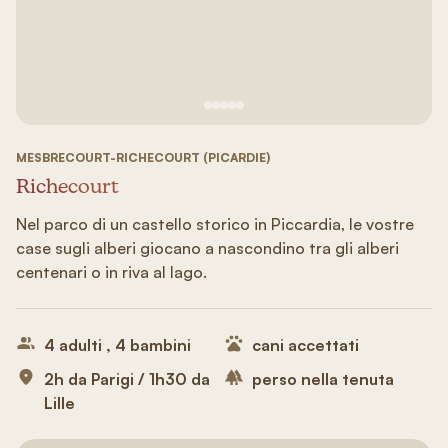
Vedi immagine 1
Vedi immagine 2
Vedi immagine 3
Vedi immagine 4
Vedi immagine 5
MESBRECOURT-RICHECOURT (PICARDIE)
Richecourt
Nel parco di un castello storico in Piccardia, le vostre
case sugli alberi giocano a nascondino tra gli alberi
centenari o in riva al lago.
4 adulti , 4 bambini
cani accettati
2h da Parigi / 1h30 da
perso nella tenuta
Lille