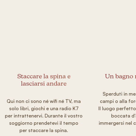
Staccare la spina e
Un bagno n
lasciarsi andare
Sperduti in mez
Qui non ci sono né wifi né TV, ma
campi o alla for
solo libri, giochi e una radio K7
Il luogo perfett
per intrattenervi. Durante il vostro
boccata d'
soggiorno prendetevi il tempo
immergersi nel c
per staccare la spina.