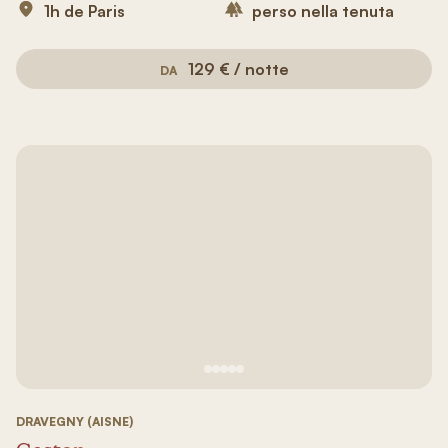
1h de Paris
perso nella tenuta
129 € / notte
DA
Vedi immagine 1
Vedi immagine 2
Vedi immagine 3
Vedi immagine 4
Vedi immagine 5
DRAVEGNY (AISNE)