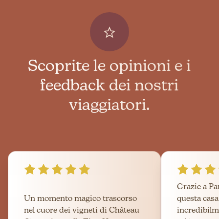
Scoprite le opinioni e i
feedback dei nostri
viaggiatori.
Grazie a Pa
Un momento magico trascorso
questa cas
nel cuore dei vigneti di Château
incredibilm