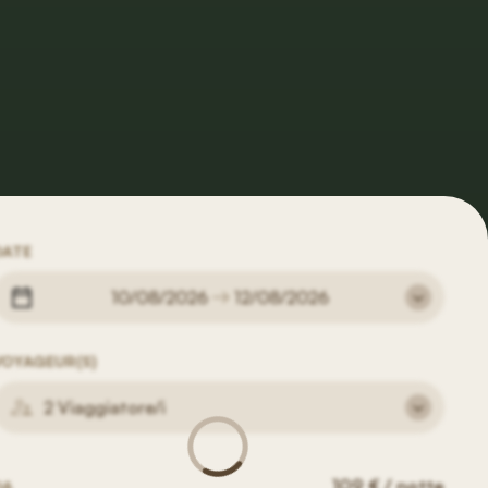
DATE
10/08/2026
12/08/2026
VOYAGEUR(S)
2 Viaggiatore/i
109 € / notte
DA