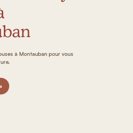
à
uban
ouses à Montauban pour vous
ure.
s