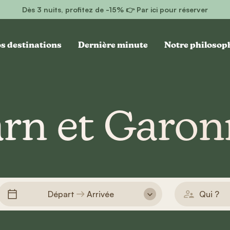
Dès 3 nuits, profitez de -15% 👉 Par ici pour réserver
s destinations
Dernière minute
Notre philosop
arn et Garon
Départ
Arrivée
Qui ?