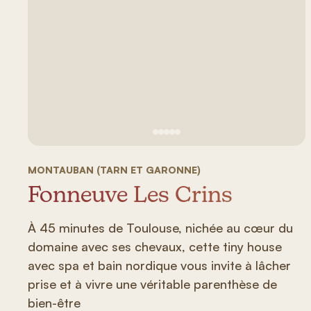
Voir image n°1
Voir image n°2
Voir image n°3
Voir image n°4
Voir image n°5
MONTAUBAN (TARN ET GARONNE)
Fonneuve Les Crins
À 45 minutes de Toulouse, nichée au cœur du
domaine avec ses chevaux, cette tiny house
avec spa et bain nordique vous invite à lâcher
prise et à vivre une véritable parenthèse de
bien-être