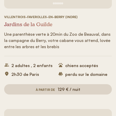
Voir image n°1
Voir image n°2
Voir image n°3
Voir image n°4
Voir image n°5
VILLENTROIS-FAVEROLLES-EN-BERRY (INDRE)
Jardins de la Guilde
Une parenthèse verte à 20min du Zoo de Beauval, dans
la campagne du Berry, votre cabane vous attend, lovée
entre les arbres et les brebis
2 adultes , 2 enfants
chiens acceptés
2h30 de Paris
perdu sur le domaine
129 € / nuit
À PARTIR DE