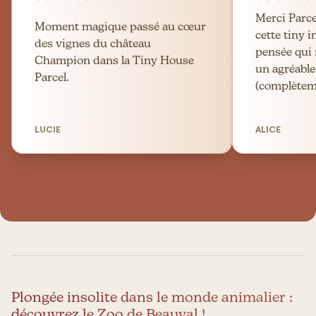
Merci Parc
Moment magique passé au cœur
cette tiny 
des vignes du château
pensée qui 
Champion dans la Tiny House
un agréable
Parcel.
(complèteme
LUCIE
ALICE
Plongée insolite dans le monde animalier :
découvrez le Zoo de Beauval !