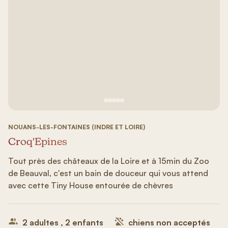
Voir image n°1
Voir image n°2
Voir image n°3
Voir image n°4
Voir image n°5
NOUANS-LES-FONTAINES (INDRE ET LOIRE)
Croq'Epines
Tout près des châteaux de la Loire et à 15min du Zoo
de Beauval, c'est un bain de douceur qui vous attend
avec cette Tiny House entourée de chèvres
2 adultes , 2 enfants
chiens non acceptés