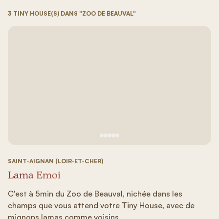
3 TINY HOUSE(S) DANS "ZOO DE BEAUVAL"
Voir image n°1
Voir image n°2
Voir image n°3
Voir image n°4
Voir image n°5
SAINT-AIGNAN (LOIR-ET-CHER)
Lama Émoi
C'est à 5min du Zoo de Beauval, nichée dans les
champs que vous attend votre Tiny House, avec de
mignons lamas comme voisins