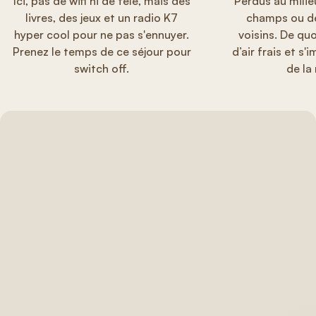
Ici, pas de wifi ni de télé, mais des
Perdus au milie
livres, des jeux et un radio K7
champs ou de
hyper cool pour ne pas s'ennuyer.
voisins. De qu
Prenez le temps de ce séjour pour
d’air frais et s
switch off.
de la