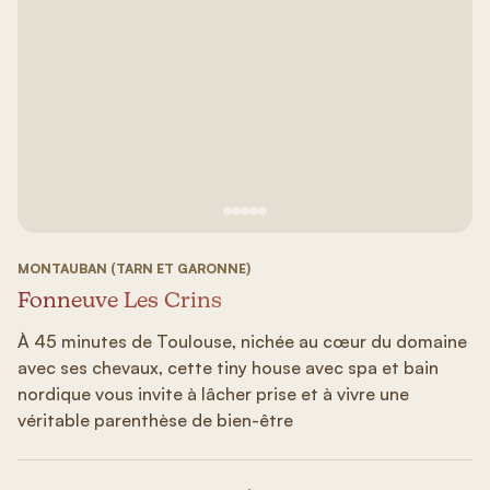
Voir image n°1
Voir image n°2
Voir image n°3
Voir image n°4
Voir image n°5
MONTAUBAN (TARN ET GARONNE)
Fonneuve Les Crins
À 45 minutes de Toulouse, nichée au cœur du domaine
avec ses chevaux, cette tiny house avec spa et bain
nordique vous invite à lâcher prise et à vivre une
véritable parenthèse de bien-être