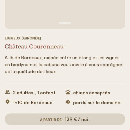
Voir image n°1
Voir image n°2
Voir image n°3
Voir image n°4
Voir image n°5
LIGUEUX (GIRONDE)
Château Couronneau
A 1h de Bordeaux, nichée entre un étang et les vignes
en biodynamie, la cabane vous invite à vous imprégner
de la quiétude des lieux
2 adultes , 1 enfant
chiens acceptés
1h10 de Bordeaux
perdu sur le domaine
129 € / nuit
À PARTIR DE