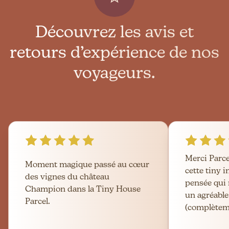
Découvrez les avis et
retours d’expérience de nos
voyageurs.
Merci Parc
Moment magique passé au cœur
cette tiny 
des vignes du château
pensée qui 
Champion dans la Tiny House
un agréable
Parcel.
(complèteme