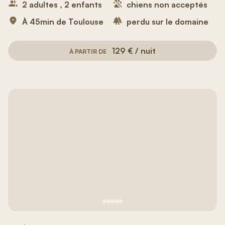
2 adultes , 2 enfants
chiens non acceptés
À 45min de Toulouse
perdu sur le domaine
129 € / nuit
À PARTIR DE
Voir image n°1
Voir image n°2
Voir image n°3
Voir image n°4
Voir image n°5