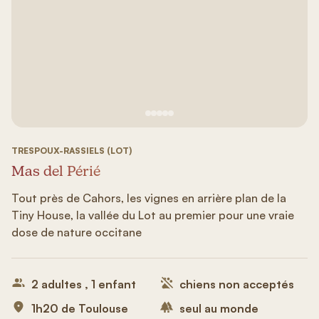
Voir image n°1
Voir image n°2
Voir image n°3
Voir image n°4
Voir image n°5
TRESPOUX-RASSIELS (LOT)
Mas del Périé
Tout près de Cahors, les vignes en arrière plan de la
Tiny House, la vallée du Lot au premier pour une vraie
dose de nature occitane
2 adultes , 1 enfant
chiens non acceptés
1h20 de Toulouse
seul au monde