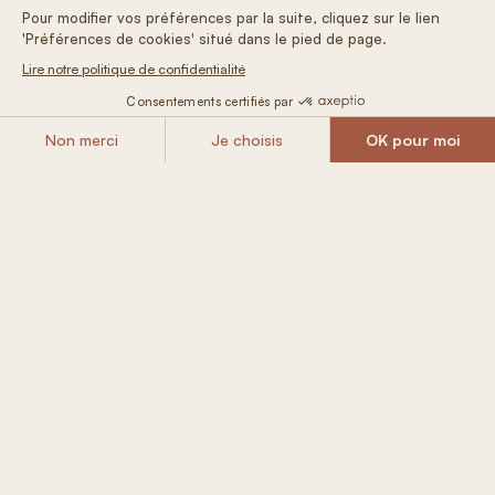
On adore : déguster leur délicieux fromage de chèvre
À PARTIR DE
Réserver
101 € / nuit
Inclus dans
votre Tiny House
Lit queen ultra douillet et futon