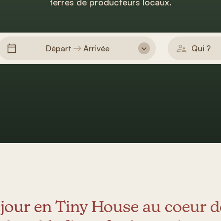
terres de producteurs locaux.
Départ
Arrivée
Qui ?
jour en Tiny House au coeur d