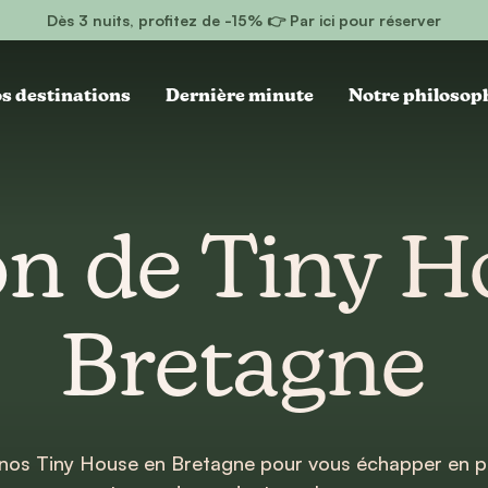
Dès 3 nuits, profitez de -15% 👉 Par ici pour réserver
s destinations
Dernière minute
Notre philosop
on de Tiny H
Bretagne
nos Tiny House en Bretagne pour vous échapper en ple