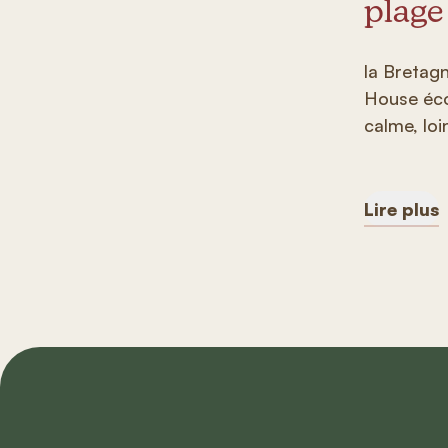
plage
la Bretagn
House éco
calme, loi
Lire plus