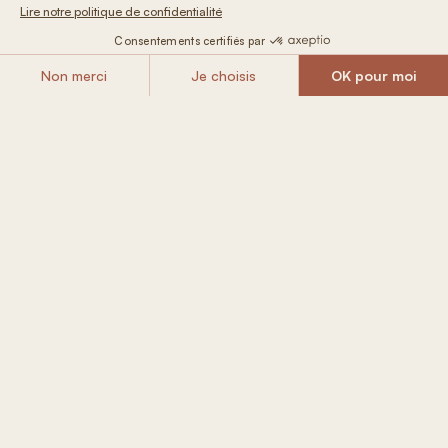
Inclus dans
votre Tiny House
Lit queen ultra douillet et futon
Douche, toilettes écologiques
Cuisine équipée : plaque de cuisson, frigo,
vaiselle