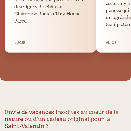
Moment magique passé au cœur
cette tiny 
des vignes du château
pensée qui 
Champion dans la Tiny House
un agréable
Parcel.
(complèteme
LUCIE
ALICE
Envie de vacances insolites au coeur de la
nature ou d’un cadeau original pour la
Saint-Valentin ?