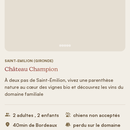
Voir image n°1
Voir image n°2
Voir image n°3
Voir image n°4
Voir image n°5
SAINT-EMILION (GIRONDE)
Château Champion
À deux pas de Saint-Émilion, vivez une parenthèse
nature au cœur des vignes bio et découvrez les vins du
domaine familiale
2 adultes , 2 enfants
chiens non acceptés
40min de Bordeaux
perdu sur le domaine