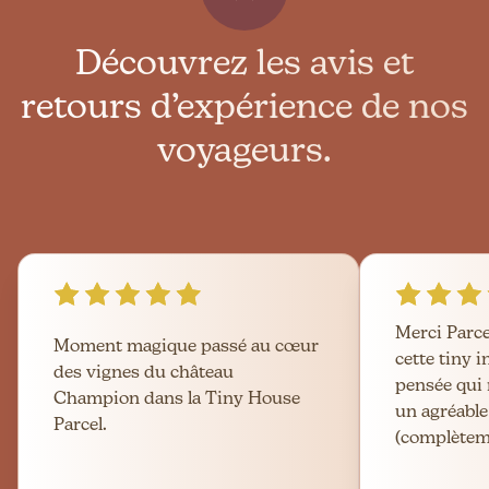
Découvrez les avis et
retours d’expérience de nos
voyageurs.
Merci Parc
Moment magique passé au cœur
cette tiny 
des vignes du château
pensée qui 
Champion dans la Tiny House
un agréable
Parcel.
(complèteme