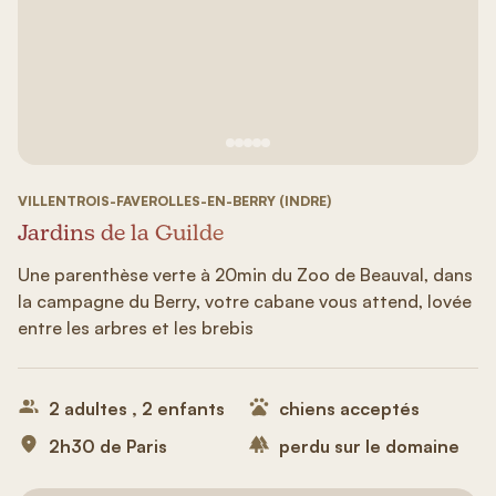
Voir image n°1
Voir image n°2
Voir image n°3
Voir image n°4
Voir image n°5
VILLENTROIS-FAVEROLLES-EN-BERRY (INDRE)
Jardins de la Guilde
Une parenthèse verte à 20min du Zoo de Beauval, dans
la campagne du Berry, votre cabane vous attend, lovée
entre les arbres et les brebis
2 adultes , 2 enfants
chiens acceptés
2h30 de Paris
perdu sur le domaine