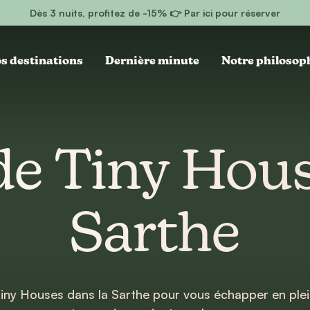
Dès 3 nuits, profitez de -15% 👉 Par ici pour réserver
s destinations
Dernière minute
Notre philosop
de Tiny Hous
Sarthe
iny Houses dans la Sarthe pour vous échapper en plein