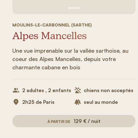
Voir image n°1
Voir image n°2
Voir image n°3
Voir image n°4
Voir image n°5
MOULINS-LE-CARBONNEL (SARTHE)
Alpes Mancelles
Une vue imprenable sur la vallée sarthoise, au
coeur des Alpes Mancelles, depuis votre
charmante cabane en bois
2 adultes , 2 enfants
chiens non acceptés
2h25 de Paris
seul au monde
129 € / nuit
À PARTIR DE