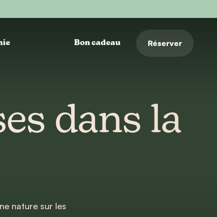
Réserver
hie
Bon cadeau
es dans la
e nature sur les