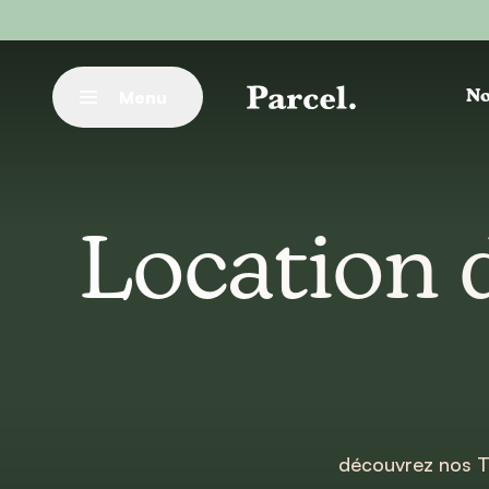
Aller au contenu principal
Menu
No
Fermer
Location 
découvrez nos T