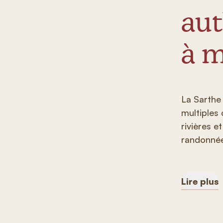
aut
à m
La Sarthe 
multiples
rivières e
randonnée,
Lire plus