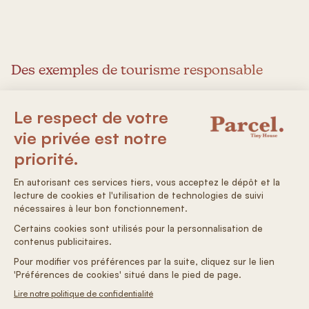
Des exemples de tourisme responsable
Nous l’avons vu au dessus, combiner le concept de la
slow life avec le tourisme durable pour vos vacances
favorise l’authenticité à travers une immersion
complète.
Et en pratique, ça donne quoi ? J’en ai listé quelques
uns qui pourrons vous donner envie :
Le backpacking
Le Backpacking (vous savez, voyager avec uniquement
son sac à dos) combine le tourisme durable et le slow