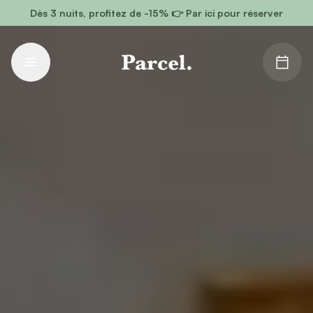
Aller au contenu principal
Dès 3 nuits, profitez de -15% 👉 Par ici pour réserver