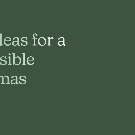
deas for a
sible
mas