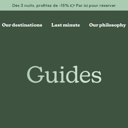
Dès 3 nuits, profitez de -15% 👉 Par ici pour réserver
Our destinations
Last minute
Our philosophy
Guides